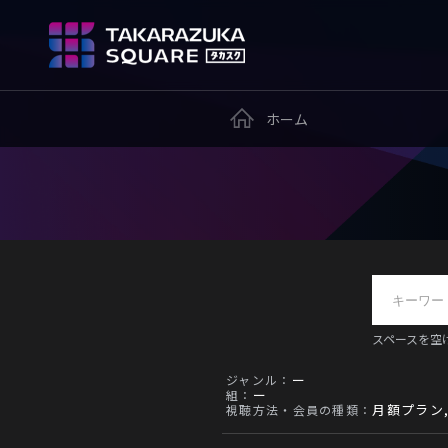
ホーム
スペースを空
ー
ジャンル：
ー
組：
月額プラン
視聴方法・会員の種類：